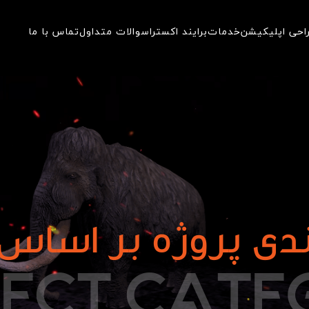
احی اپلیکیشن
خدمات
برایند اکسترا
سوالات متداول
تماس با ما
دی پروژه بر اساس 
J
E
C
T
C
A
T
E
JECT CATE