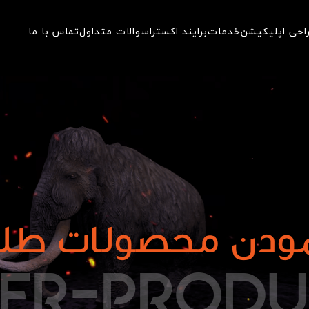
احی اپلیکیشن
خدمات
برایند اکسترا
سوالات متداول
تماس با ما
مودن محصولات طل
E
R
-
P
R
O
D
U
TER-PROD