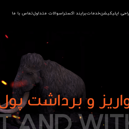
احی اپلیکیشن
خدمات
برایند اکسترا
سوالات متداول
تماس با ما
اریز و برداشت پول
T
A
N
D
W
I
T
IT AND WI