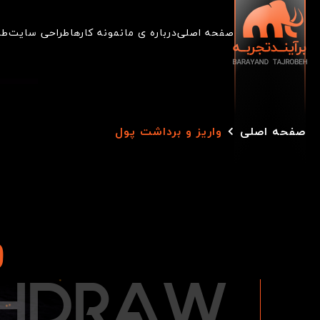
صفحه اصلی
درباره ی ما
نمونه کارها
طراحی سایت
طر
صفحه اصلی
واریز و برداشت پول
و
H
D
R
A
W
THDRAW