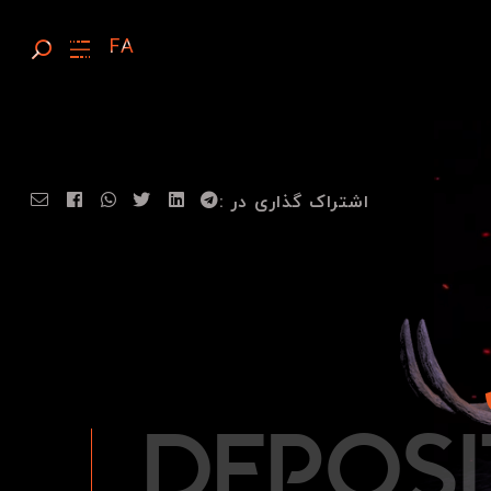
اشتراک گذاری در :
D
E
P
O
S
I
DEPOS